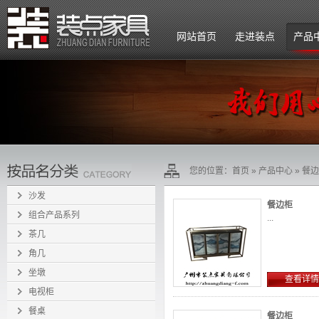
网站首页
走进装点
产品
公司简介
企业文化
组织架构
您的位置：
首页
»
产品中心
»
餐边
招贤纳士
沙发
餐边柜
组合产品系列
...
茶几
角几
坐墩
查看详情
电视柜
餐桌
餐边柜