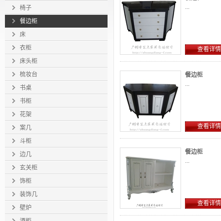
...
椅子
餐边柜
床
衣柜
查看详情
床头柜
梳妆台
餐边柜
...
书桌
书柜
花架
查看详情
案几
斗柜
餐边柜
边几
...
玄关柜
饰柜
装饰几
查看详情
壁炉