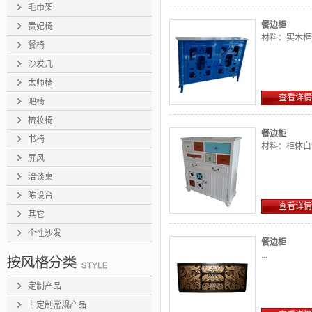
毛巾架
餐边柜
贵妃椅
材料：实木框架
餐椅
沙发几
太师椅
查看详情
吧椅
梳妆椅
餐边柜
书椅
材料：柜体白
屏风
洽谈桌
陈设台
查看详情
其它
个性沙发
餐边柜
...
定制产品
非定制常规产品