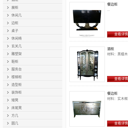
酒柜
餐边柜
展柜
...
休闲几
边柜
桌子
查看详情
休闲椅
玄关几
酒柜
雕塑架
材料：黑檀木
鞋柜
服务台
楼梯柜
查看详情
造型柜
装饰柜
餐边柜
材料：实木框
矮凳
床尾凳
方几
圆几
查看详情