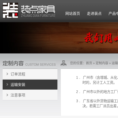
网站首页
走进装点
产品
公司简介
企业文化
组织架构
您的位置：
首页
» 定制内容 » 运
招贤纳士
订单流程
1．
广州市（含增城、从化
时的，另计工人工资。
运输安装
2．
广州市以外的地方工厂
注意事项
3．
广东省以外货物运输工
决，若需工厂派员出差