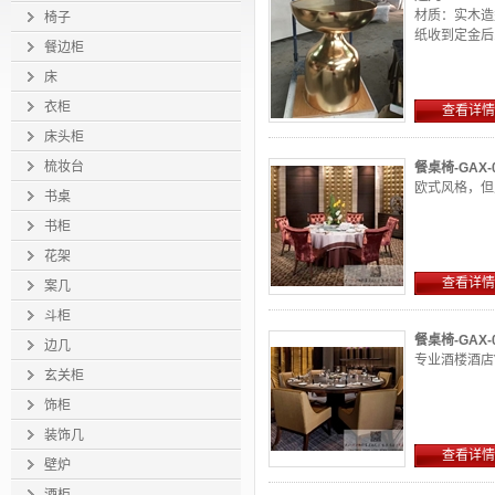
材质：实木造
椅子
纸收到定金后15
餐边柜
床
衣柜
查看详情
床头柜
梳妆台
餐桌椅-GAX-
欧式风格，但
书桌
书柜
花架
查看详情
案几
斗柜
餐桌椅-GAX-
边几
专业酒楼酒店
玄关柜
饰柜
装饰几
查看详情
壁炉