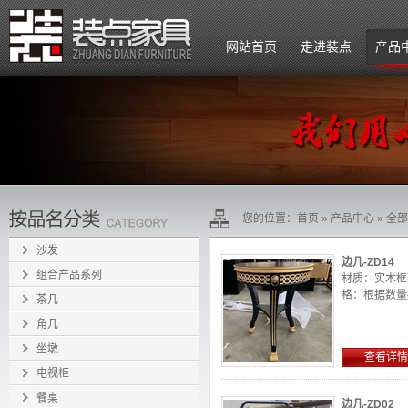
网站首页
走进装点
产品
公司简介
企业文化
组织架构
您的位置：
首页
»
产品中心
»
全部
招贤纳士
沙发
边几-ZD14
组合产品系列
材质：实木框
格：根据数量报
茶几
角几
坐墩
查看详情
电视柜
餐桌
边几-ZD02