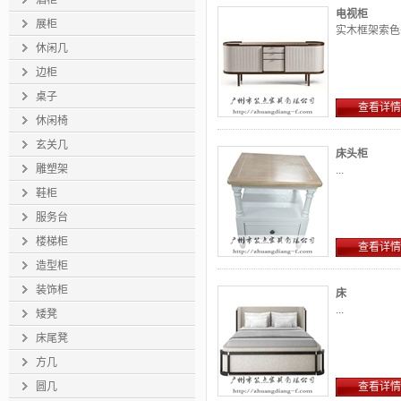
酒柜
电视柜
展柜
实木框架索色+
休闲几
边柜
桌子
查看详情
休闲椅
玄关几
床头柜
雕塑架
...
鞋柜
服务台
楼梯柜
查看详情
造型柜
装饰柜
床
...
矮凳
床尾凳
方几
圆几
查看详情