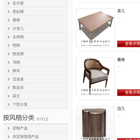
毛巾架
茶几
贵妃椅
...
餐椅
沙发几
太师椅
查看详情
吧椅
梳妆椅
餐椅
书椅
...
屏风
洽谈桌
陈设台
查看详情
其它
个性沙发
边几
...
定制产品
非定制常规产品