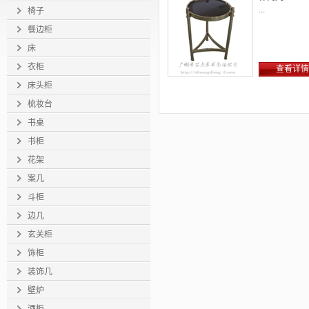
...
椅子
餐边柜
床
衣柜
查看详情
床头柜
梳妆台
书桌
书柜
花架
案几
斗柜
边几
玄关柜
饰柜
装饰几
壁炉