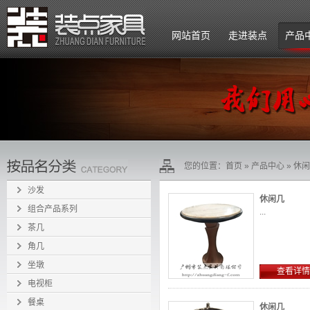
网站首页
走进装点
产品
公司简介
企业文化
组织架构
您的位置：
首页
»
产品中心
»
休闲
招贤纳士
沙发
休闲几
组合产品系列
...
茶几
角几
坐墩
查看详情
电视柜
餐桌
休闲几