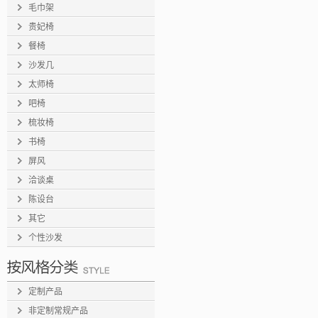
毛巾架
贵妃椅
餐椅
沙发几
太师椅
吧椅
梳妆椅
书椅
屏风
洽谈桌
陈设台
其它
个性沙发
定制产品
非定制常规产品