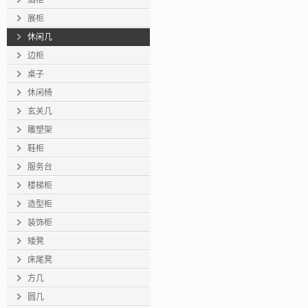
酒柜
展柜
休闲几
边柜
桌子
休闲椅
玄关几
雕塑架
鞋柜
服务台
楼梯柜
造型柜
装饰柜
矮凳
床尾凳
方几
圆几