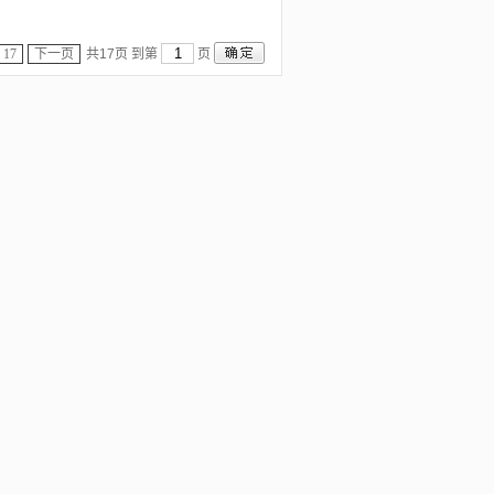
17
下一页
共17页 到第
页