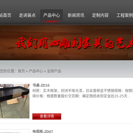
站首页
走进装点
产品中心
新闻资讯
定制内容
工程案例
公司简介
订单流程
企业文化
运输安装
组织架构
注意事项
您的位置：
首页
»
产品中心
»
全部产品
招贤纳士
书桌-ZD10
材质：实木框架，封闭半哑光漆，拉丝香槟金不锈钢规格：按图
择价格：根据数量报价交货期：确定图纸收到定金后15-25天...
查看详情
电视柜-ZD07