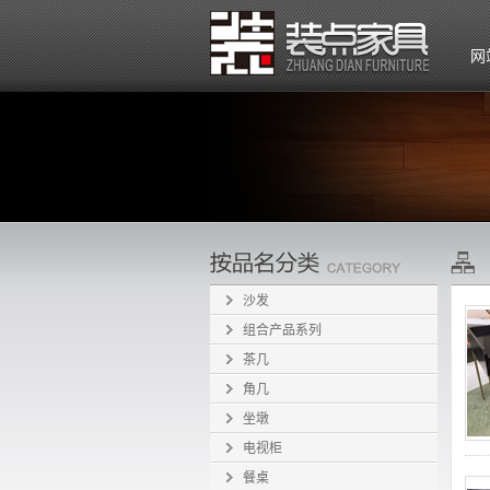
网
沙发
组合产品系列
茶几
角几
坐墩
电视柜
餐桌