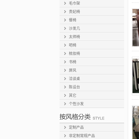
毛巾架
贵妃椅
餐椅
沙发几
太师椅
吧椅
梳妆椅
书椅
屏风
洽谈桌
陈设台
其它
个性沙发
定制产品
非定制常规产品