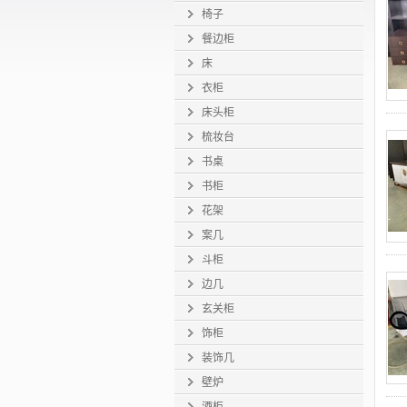
椅子
餐边柜
床
衣柜
床头柜
梳妆台
书桌
书柜
花架
案几
斗柜
边几
玄关柜
饰柜
装饰几
壁炉