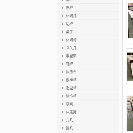
酒柜
展柜
休闲几
边柜
桌子
休闲椅
玄关几
雕塑架
鞋柜
服务台
楼梯柜
造型柜
装饰柜
矮凳
床尾凳
方几
圆几