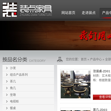
网站首页
走进装点
产品
公司简介
企业文化
组织架构
您的位置：
首页
»
产品中心
»
全部
招贤纳士
沙发
洽谈桌-ZD01
组合产品系列
材质：实木框
格：根据数量报
茶几
角几
坐墩
查看详情
电视柜
餐桌
茶几-ZD03