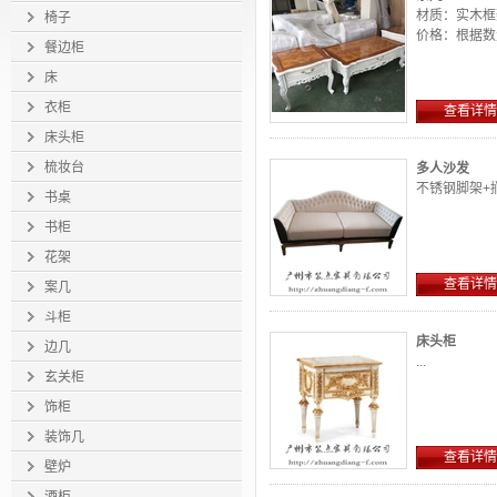
材质：实木框
椅子
价格：根据数量
餐边柜
床
衣柜
查看详情
床头柜
梳妆台
多人沙发
不锈钢脚架+扪
书桌
书柜
花架
查看详情
案几
斗柜
床头柜
边几
...
玄关柜
饰柜
装饰几
查看详情
壁炉