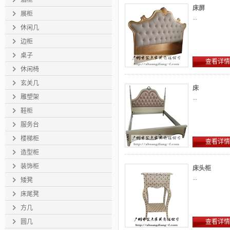
酒柜
床屏
展柜
...
休闲几
边柜
桌子
查看详情
休闲椅
玄关几
床
雕塑架
...
鞋柜
服务台
楼梯柜
查看详情
造型柜
装饰柜
床头柜
...
矮凳
床尾凳
方几
圆几
查看详情