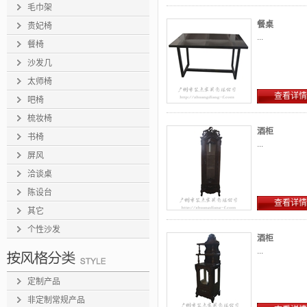
毛巾架
餐桌
贵妃椅
...
餐椅
沙发几
太师椅
查看详情
吧椅
梳妆椅
酒柜
书椅
...
屏风
洽谈桌
陈设台
查看详情
其它
个性沙发
酒柜
...
定制产品
非定制常规产品