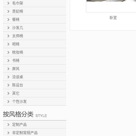
毛巾架
贵妃椅
卧室
餐椅
沙发几
太师椅
吧椅
梳妆椅
书椅
屏风
洽谈桌
陈设台
其它
个性沙发
定制产品
非定制常规产品