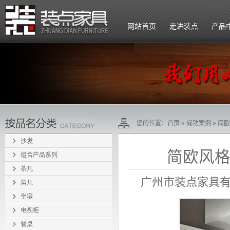
网站首页
走进装点
产品
公司简介
企业文化
组织架构
您的位置：
首页
»
成功案例
» 简欧
招贤纳士
沙发
简欧风格家
组合产品系列
茶几
广州市装点家具
角几
坐墩
电视柜
餐桌