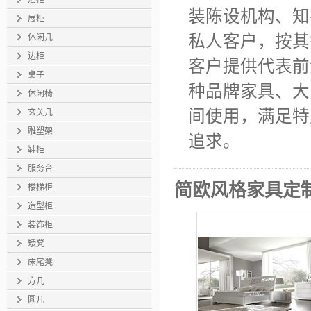
酒柜
装陈设机构、知
展柜
私人客户，按其
休闲几
边柜
客户提供代表前
桌子
种品牌家具、大
休闲椅
间使用，满足
特
玄关几
雕塑架
追求。
鞋柜
服务台
简欧风格家具定制S
楼梯柜
造型柜
装饰柜
矮凳
床尾凳
方几
圆几