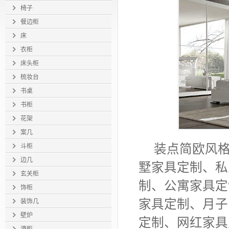
椅子
餐边柜
床
衣柜
床头柜
梳妆台
书桌
书柜
花架
案几
装点
简欧风
斗柜
边几
墅家具定制
、
私
玄关柜
制
、
公寓家具定
饰柜
家具定制
、
月子
装饰几
壁炉
定制
、
网红家具